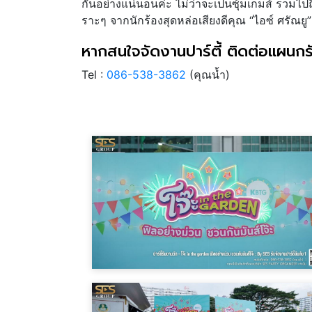
กันอย่างแน่นอนค่ะ ไม่ว่าจะเป็นซุ้มเกมส์ รวม
ราะๆ จากนักร้องสุดหล่อเสียงดีคุณ “ไอซ์ ศรัณยู”
หากสนใจจัดงานปาร์ตี้ ติดต่อแผนกรั
Tel :
086-538-3862
(คุณน้ำ)